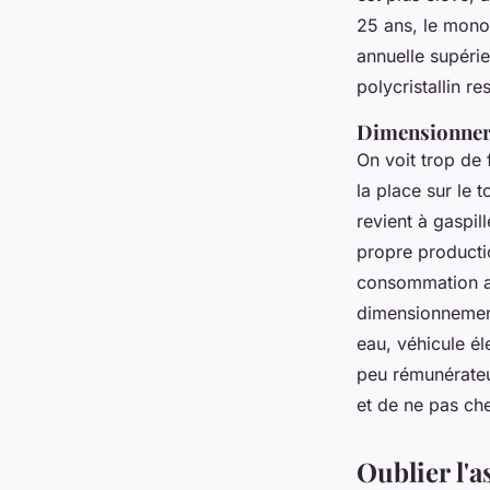
25 ans, le monoc
annuelle supérie
polycristallin re
Dimensionner 
On voit trop de 
la place sur le 
revient à gaspi
propre productio
consommation a
dimensionneme
eau, véhicule él
peu rémunérateu
et de ne pas che
Oublier l'a