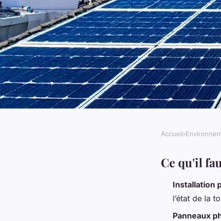
Accueil
›
Environne
ENVIRONNEMENT
Top 5 erreurs à ne 
Ce qu'il fa
Installation
votre projet photovo
l’état de la 
Panneaux ph