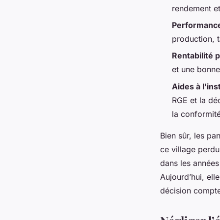
Joséphine
•
16/06/2026 09:06
•
10 min de lecture
rendement et
Performance
production, t
Rentabilité 
et une bonne
Aides à l'ins
RGE et la déc
la conformité
Bien sûr, les pa
ce village perdu
dans les années 
Aujourd’hui, ell
décision compte