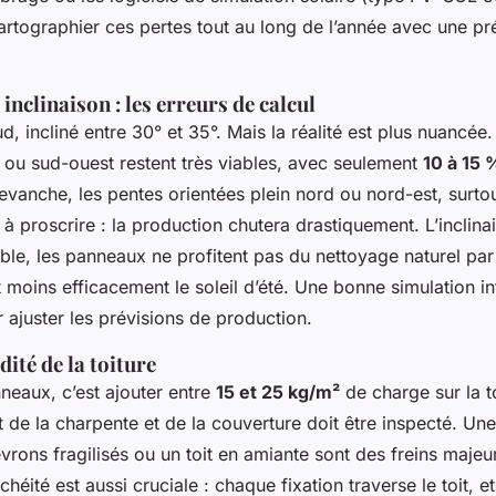
artographier ces pertes tout au long de l’année avec une pr
 inclinaison : les erreurs de calcul
ud, incliné entre 30° et 35°. Mais la réalité est plus nuancée.
t ou sud-ouest restent très viables, avec seulement
10 à 15 
evanche, les pentes orientées plein nord ou nord-est, surto
t à proscrire : la production chutera drastiquement. L’inclina
aible, les panneaux ne profitent pas du nettoyage naturel par 
nt moins efficacement le soleil d’été. Une bonne simulation i
ajuster les prévisions de production.
idité de la toiture
nneaux, c’est ajouter entre
15 et 25 kg/m²
de charge sur la t
at de la charpente et de la couverture doit être inspecté. Une
vrons fragilisés ou un toit en amiante sont des freins majeu
héité est aussi cruciale : chaque fixation traverse le toit, e