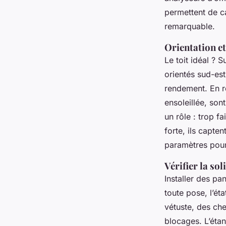
permettent de c
remarquable.
Orientation et
Le toit idéal ? S
orientés sud-es
rendement. En r
ensoleillée, son
un rôle : trop f
forte, ils capte
paramètres pour 
Vérifier la sol
Installer des pa
toute pose, l’ét
vétuste, des che
blocages. L’étanc