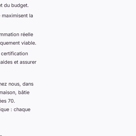
et du budget.
e maximisent la
mmation réelle
iquement viable.
ertification
 aides et assurer
chez nous, dans
 maison, bâtie
ées 70.
gique : chaque