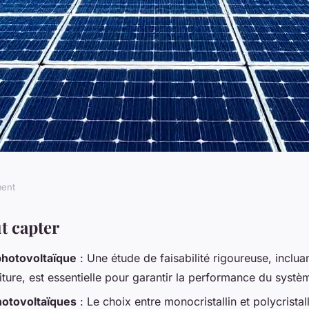
ment
pas commettre dans
ut capter
 photovoltaïque
: Une étude de faisabilité rigoureuse, inclua
ltaïque
toiture, est essentielle pour garantir la performance du systè
otovoltaïques
: Le choix entre monocristallin et polycristal