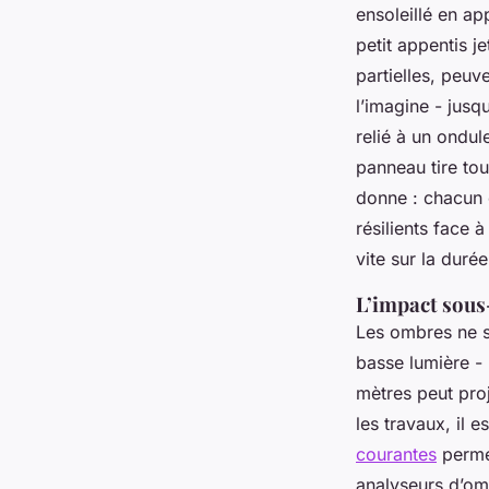
ensoleillé en a
petit appentis 
partielles, peuv
l’imagine - jusq
relié à un ondul
panneau tire tou
donne : chacun c
résilients face 
vite sur la durée
L’impact sous
Les ombres ne so
basse lumière - 
mètres peut pro
les travaux, il 
courantes
permet
analyseurs d’om