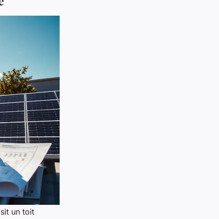
e
it un toit