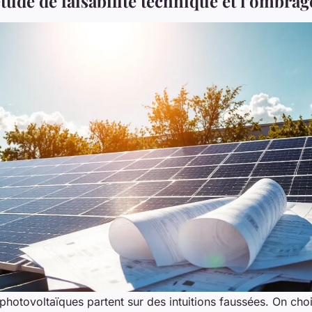
étude de faisabilité technique et l’ombrag
photovoltaïques partent sur des intuitions faussées. On chois