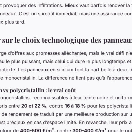
t provoquer des infiltrations. Mieux vaut parfois rénover la 
 panneaux. C’est un surcoût immédiat, mais une assurance co
x plus tard.
 sur le choix technologique des panneau
e d’offres aux promesses alléchantes, mais le vrai défi n’
au le plus puissant, mais celui qui dure le plus longtemps et 
ntexte. Les panneaux en silicium font la part belle à deux t
 le monocristallin. La différence ne tient pas qu’à l’apparence
vs polycristallin : le vrai coût
ocristallins, reconnaissables à leur teinte noire et uniform
ris entre
20 et 22 %
, contre
16 à 18 %
pour les polycristall
n de rendement se traduit par une meilleure production sur
est précieux en cas d’espace limité. En revanche, leur prix 
autour de
400-500 €/m²
, contre
300-400 €/m²
pour le poly