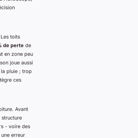
écision
 Les toits
% de perte
de
ut en zone peu
ison joue aussi
la pluie ; trop
ntègre ces
oiture. Avant
 structure
rs - voire des
t une erreur