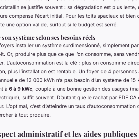
ristallin se justifie souvent : sa dégradation est plus lente,
ure compense l’écart initial. Pour les toits spacieux et bien o
ste une option valide, surtout si le budget est serré.
son système selon ses besoins réels
foyers installer un système surdimensionné, simplement parc
toit. Or, produire plus que ce que l’on consomme, sans vendr
ller. L’autoconsommation est la clé : plus on consomme dire
n, plus l’installation est rentable. Un foyer de 4 personnes
nnuelle de 12 000 kWh n’a pas besoin d’un système de 15
nt à
6 à 9 kWc
, couplé à une bonne gestion des usages (ma
ectrique), suffit souvent. D’autant que le rachat par EDF OA
r. L’optimal, c’est d’atteindre un taux d’autoconsommation
rcher à tout produire.
spect administratif et les aides publiques