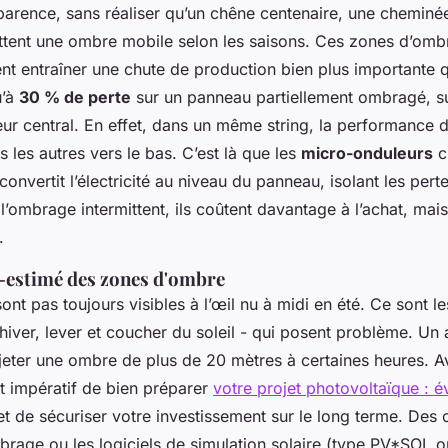
pparence, sans réaliser qu’un chêne centenaire, une cheminé
jettent une ombre mobile selon les saisons. Ces zones d’om
ent entraîner une chute de production bien plus importante 
u’à
30 % de perte
sur un panneau partiellement ombragé, sur
eur central. En effet, dans un même string, la performance d
s les autres vers le bas. C’est là que les
micro-onduleurs
c
onvertit l’électricité au niveau du panneau, isolant les perte
à l’ombrage intermittent, ils coûtent davantage à l’achat, mai
.
-estimé des zones d'ombre
nt pas toujours visibles à l’œil nu à midi en été. Ce sont l
hiver, lever et coucher du soleil - qui posent problème. Un 
jeter une ombre de plus de 20 mètres à certaines heures. A
est impératif de bien préparer
votre projet photovoltaïque : év
 de sécuriser votre investissement sur le long terme. Des 
brage ou les logiciels de simulation solaire (type PV*SOL 