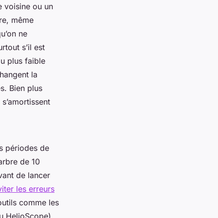
e voisine ou un
bre, même
qu’on ne
tout s’il est
u plus faible
hangent la
s. Bien plus
s s’amortissent
es périodes de
arbre de 10
vant de lancer
iter les erreurs
outils comme les
ou HelioScope)