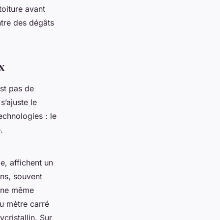
toiture avant
ntre des dégâts
x
est pas de
s’ajuste le
echnologies : le
.
e, affichent un
ins, souvent
 une même
au mètre carré
cristallin. Sur