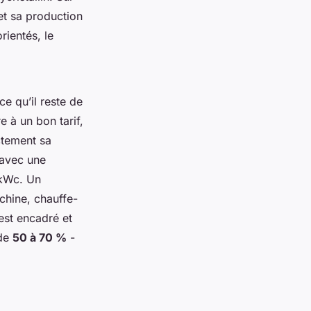
 et sa production
rientés, le
e qu’il reste de
e à un bon tarif,
ctement sa
 avec une
 kWc. Un
chine, chauffe-
 est encadré et
 de
50 à 70 %
-