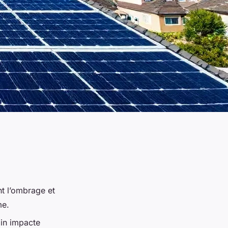
nt l’ombrage et
me.
lin impacte