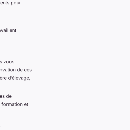
ments pour
vaillent
es zoos
ervation de ces
ère d’élevage,
ves de
a formation et
n