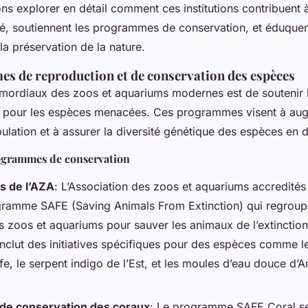
lons explorer en détail comment ces institutions contribuent 
té, soutiennent les programmes de conservation, et éduquent
la préservation de la nature.
s de reproduction et de conservation des espèces
imordiaux des zoos et aquariums modernes est de soutenir
 pour les espèces menacées. Ces programmes visent à aug
lation et à assurer la diversité génétique des espèces en 
ogrammes de conservation
s de l’AZA
: L’Association des zoos et aquariums accredités
gramme SAFE (Saving Animals From Extinction) qui regroupe
es zoos et aquariums pour sauver les animaux de l’extinctio
clut des initiatives spécifiques pour des espèces comme l
fe, le serpent indigo de l’Est, et les moules d’eau douce d’
e conservation des coraux
: Le programme SAFE Coral se