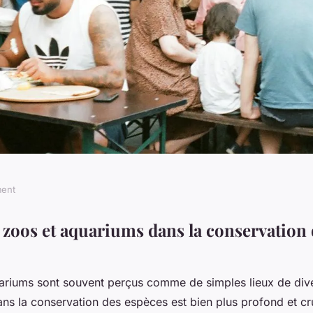
ment
aquariums dans la
s zoos et aquariums dans la conservation
ariums sont souvent perçus comme de simples lieux de dive
ans la conservation des espèces est bien plus profond et cr