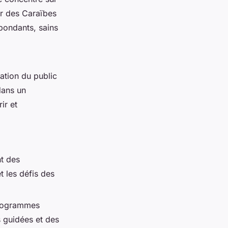
er des Caraïbes
abondants, sains
sation du public
dans un
ir et
t des
t les défis des
programmes
es guidées et des