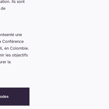
tion. Ils sont
 de
résenté une
la Conférence
li, en Colombie.
r les objectifs
rer la
odes