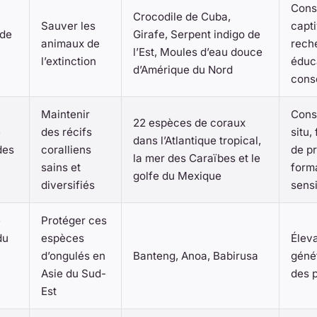
Cons
Crocodile de Cuba,
Sauver les
capti
 de
Girafe, Serpent indigo de
animaux de
rech
l’Est, Moules d’eau douce
l’extinction
éduc
d’Amérique du Nord
conse
Maintenir
Cons
22 espèces de coraux
e
des récifs
situ,
dans l’Atlantique tropical,
des
coralliens
de pr
la mer des Caraïbes et le
sains et
forma
golfe du Mexique
diversifiés
sensi
e
Protéger ces
du
espèces
Élev
d’ongulés en
Banteng, Anoa, Babirusa
génét
Asie du Sud-
des 
Est