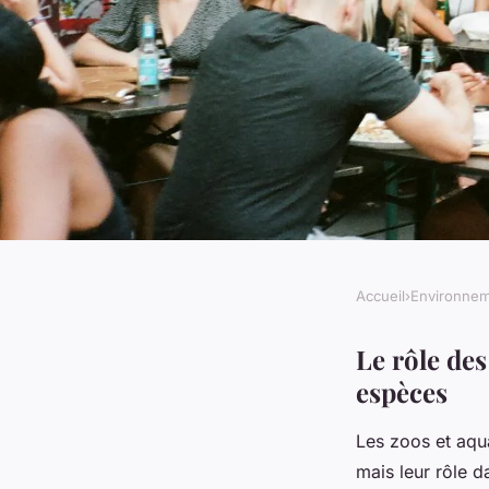
Accueil
›
Environne
ENVIRONNEMENT
Le rôle des zoos et 
Le rôle de
espèces
conservation
Les zoos et aqu
mais leur rôle d