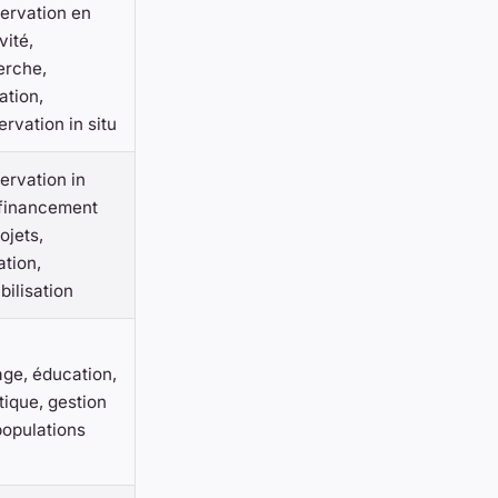
ervation en
vité,
erche,
ation,
rvation in situ
ervation in
 financement
ojets,
tion,
bilisation
age, éducation,
ique, gestion
populations