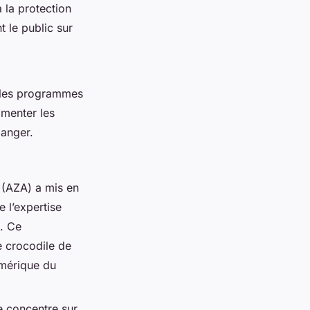
à la protection
 le public sur
 les programmes
menter les
danger.
 (AZA) a mis en
 l’expertise
n. Ce
e crocodile de
Amérique du
 concentre sur