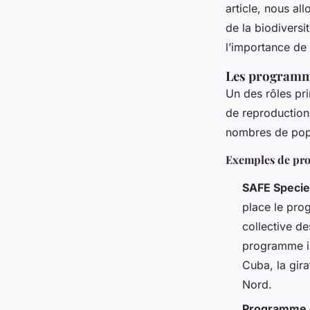
Wassim
•
15 novembre 2024
•
6 min de lecture
article, nous al
de la biodiversi
l’importance de 
Les programme
Un des rôles pr
de reproduction
nombres de popu
Exemples de pr
SAFE Specie
place le pro
collective d
programme in
Cuba, la gira
Nord.
Programme d