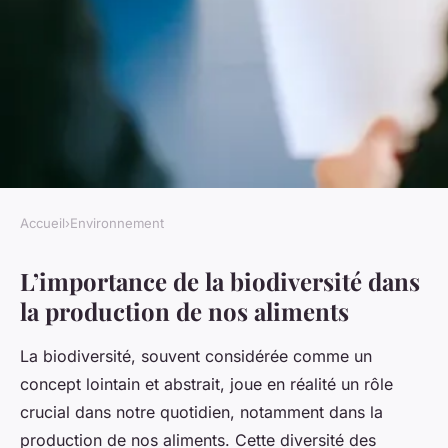
Accueil
›
Environnement
ENVIRONNEMENT
L’importance de la biodiversité dans
L'importance de la
la production de nos aliments
biodiversité dans la
production de nos aliments
La biodiversité, souvent considérée comme un
concept lointain et abstrait, joue en réalité un rôle
Wassim
•
15 novembre 2024
•
6 min de lecture
crucial dans notre quotidien, notamment dans la
production de nos aliments. Cette diversité des