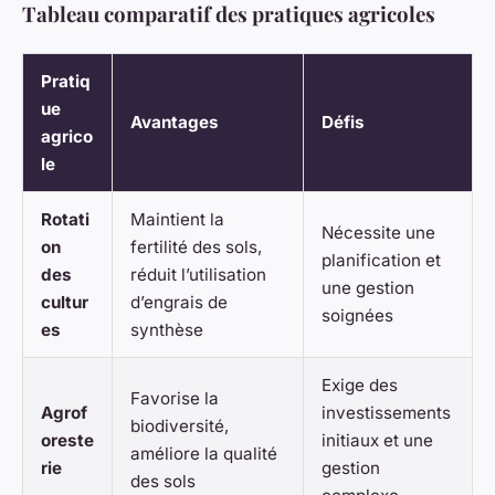
Tableau comparatif des pratiques agricoles
Pratiq
ue
Avantages
Défis
agrico
le
Rotati
Maintient la
Nécessite une
on
fertilité des sols,
planification et
des
réduit l’utilisation
une gestion
cultur
d’engrais de
soignées
es
synthèse
Exige des
Favorise la
Agrof
investissements
biodiversité,
oreste
initiaux et une
améliore la qualité
rie
gestion
des sols