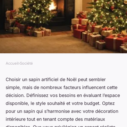
Accueil
›
Société
SOCIÉTÉ
Top conseils pour sélectionner
Choisir un sapin artificiel de Noël peut sembler
simple, mais de nombreux facteurs influencent cette
votre sapin artificiel de noël
décision. Définissez vos besoins en évaluant l’espace
2024
disponible, le style souhaité et votre budget. Optez
pour un sapin qui s’harmonise avec votre décoration
Wassim
•
10 décembre 2024
•
6 min de lecture
intérieure tout en tenant compte des matériaux