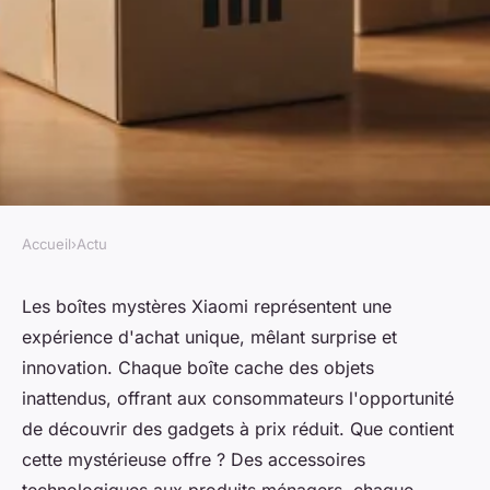
Accueil
›
Actu
ACTU
Les boîtes mystères xiaomi :
Les boîtes mystères Xiaomi représentent une
expérience d'achat unique, mêlant surprise et
des surprises à saisir !
innovation. Chaque boîte cache des objets
inattendus, offrant aux consommateurs l'opportunité
Wassim
•
14 mars 2025
•
3 min de lecture
de découvrir des gadgets à prix réduit. Que contient
cette mystérieuse offre ? Des accessoires